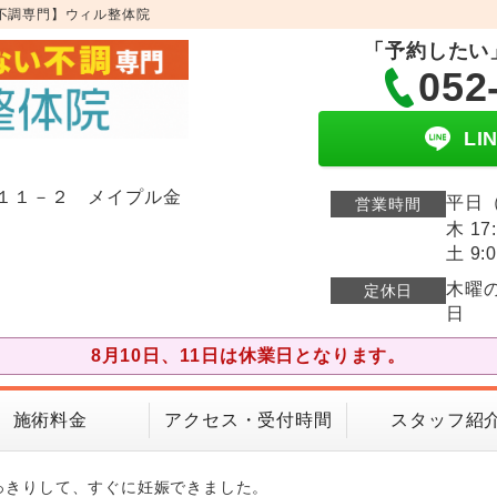
不調専門】ウィル整体院
「予約したい
052
L
１１－２ メイプル金
平日（
営業時間
木 17
土 9:0
木曜
定休日
日
8月10日、11日は休業日となります。
施術料金
アクセス・受付時間
スタッフ紹
っきりして、すぐに妊娠できました。