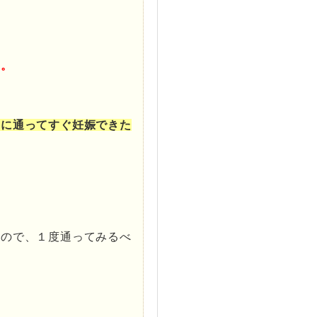
い。
。
らに通ってすぐ妊娠できた
。
るので、１度通ってみるべ