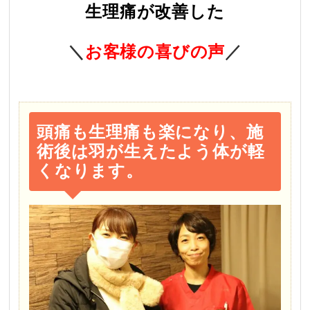
生理痛が改善した
＼
お客様の喜び
の声
／
頭痛も生理痛も楽になり、施
術後は羽が生えたよう体が軽
くなります。