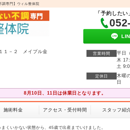
不調専門】ウィル整体院
「予約したい
052
L
１１－２ メイプル金
平日（
営業時間
木 17
土 9:0
木曜
定休日
日
8月10日、11日は休業日となります。
施術料金
アクセス・受付時間
スタッフ紹
うまくいかない状態から、45歳で出産までいけました。