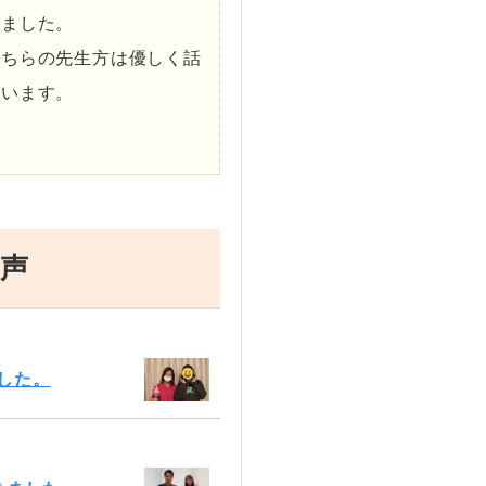
いました。
こちらの先生方は優しく話
ています。
声
した。