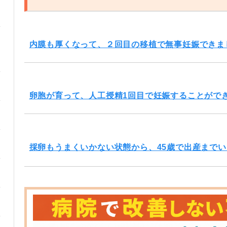
内膜も厚くなって、２回目の移植で無事妊娠できま
卵胞が育って、人工授精1回目で妊娠することがで
採卵もうまくいかない状態から、45歳で出産まで