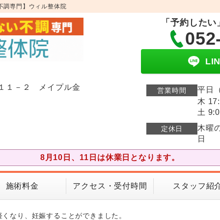
不調専門】ウィル整体院
「予約したい
052
L
１１－２ メイプル金
平日（
営業時間
木 17
土 9:0
木曜
定休日
日
8月10日、11日は休業日となります。
施術料金
アクセス・受付時間
スタッフ紹
軽くなり、妊娠することができました。