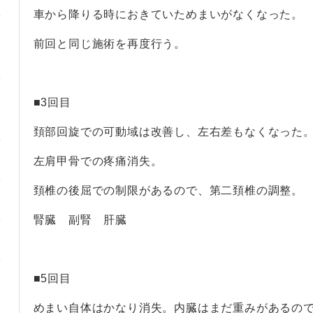
車から降りる時におきていためまいがなくなった。
前回と同じ施術を再度行う。
・
■3回目
頚部回旋での可動域は改善し、左右差もなくなった
左肩甲骨での疼痛消失。
頚椎の後屈での制限があるので、第二頚椎の調整。
腎臓 副腎 肝臓
・
■5回目
めまい自体はかなり消失。内臓はまだ重みがあるの