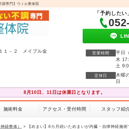
不調専門】ウィル整体院
「予約したい
052
L
１１－２ メイプル金
平日（
営業時間
木 17
土 9:0
木曜
定休日
日
8月10日、11日は休業日となります。
施術料金
アクセス・受付時間
スタッフ紹
律神経整体）
> 【めまい】8カ月続いためまいが内臓・自律神経施術