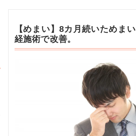
【めまい】8カ月続いためま
経施術で改善。