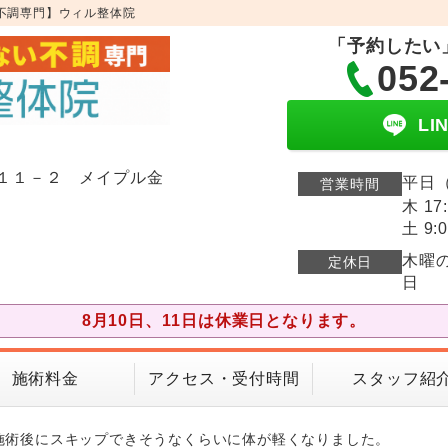
不調専門】ウィル整体院
「予約したい
052
L
１１－２ メイプル金
平日（
営業時間
木 17
土 9:0
木曜
定休日
日
8月10日、11日は休業日となります。
施術料金
アクセス・受付時間
スタッフ紹
施術後にスキップできそうなくらいに体が軽くなりました。