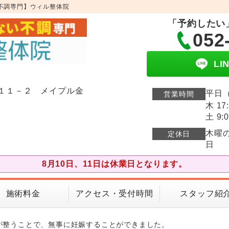
不調専門】ウィル整体院
「予約したい
052
L
１１－２ メイプル金
平日（
営業時間
木 17
土 9:0
木曜
定休日
日
8月10日、11日は休業日となります。
施術料金
アクセス・受付時間
スタッフ紹
が整うことで、無事に妊娠することができました。